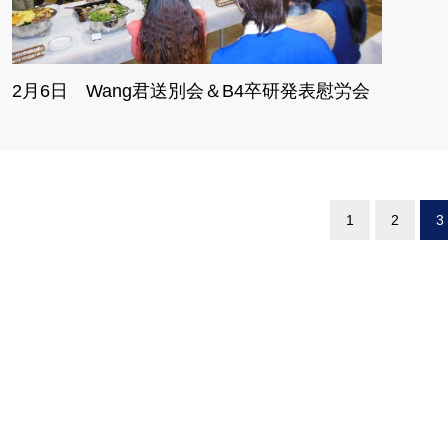
2月6日 Wang君送別会＆B4卒研発表慰労会
1
2
3