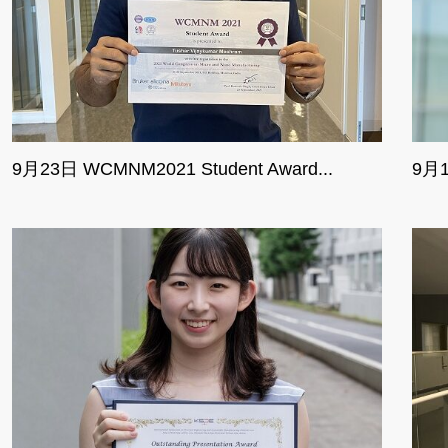
9月23日 WCMNM2021 Student Award...
9月