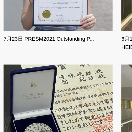
7月23日 PRESM2021 Outstanding P...
6月
HEI